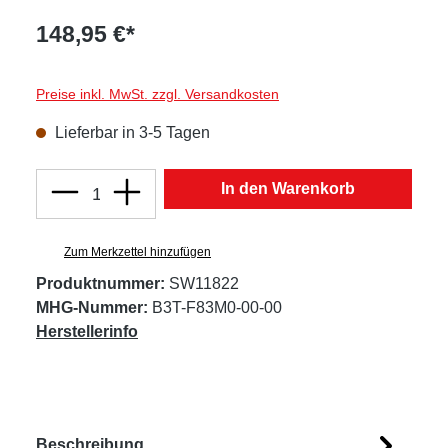
148,95 €*
Preise inkl. MwSt. zzgl. Versandkosten
Lieferbar in 3-5 Tagen
Produkt Anzahl: Gib den gewünschten Wert
In den Warenkorb
Zum Merkzettel hinzufügen
Produktnummer:
SW11822
MHG-Nummer:
B3T-F83M0-00-00
Herstellerinfo
Beschreibung