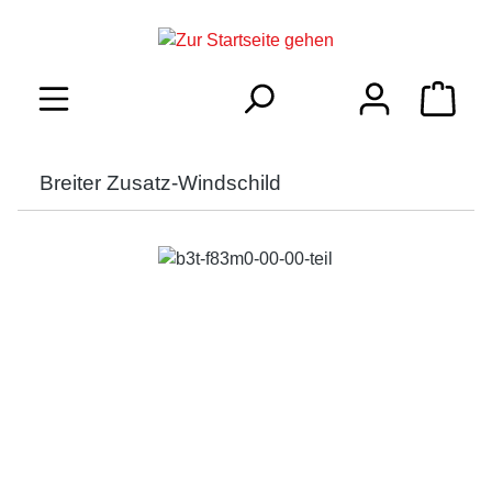
inhalt springen
Breiter Zusatz-Windschild