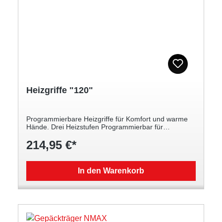
Heizgriffe "120"
Programmierbare Heizgriffe für Komfort und warme
Hände. Drei Heizstufen Programmierbar für
Motorrad- oder Rollermotortyp Schnell warme Hände
214,95 €*
dank Boost-Heizfunktion Automatische Abschaltung
vermeidet Entladen der Batterie. Bei NMAX, Tricity,
XMAX und neueren MT Modellen ist die Gasgriffhülse
erforderlich.
In den Warenkorb