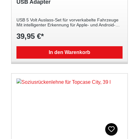
USB Adapter
USB 5 Volt Auslass-Set für vorverkabelte Fahrzeuge
Mit intelligenter Erkennung für Apple- und Android-
Handys Gegen Überladung, Überspannung,
39,95 €*
Kurzschluss und hohe Temperaturen abgesichert Mit
75-cm-Kabel mit Zugentlastung und Anschluss für
Ihre vorverkabelte Yamaha 2,4 Amp für das Laden
von Smartphone und ähnlichen Geräten
In den Warenkorb