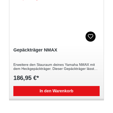
Gepäckträger NMAX
Erweitere den Stauraum deines Yamaha NMAX mit
dem Heckgepäckträger. Dieser Gepäckträger lässt
sich leicht an deinem Roller montieren und bietet
186,95 €*
Platz für ein Topcase oder anderes Gepäck. Er ist mit
einer hochwertigen, langlebigen schwarzen
Oberflächenbeschichtung versehen. Langlebiger,
hochwertiger Yamaha NMAX Heckgepäckträger
In den Warenkorb
Einfach anzubringen Schwarzes Finish Integriertes
Design ermöglicht optionale Yamaha Top Cases für
zusätzliche Gepäckkapazität