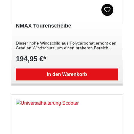
NMAX Tourenscheibe
Dieser hohe Windschild aus Polycarbonat erhöht den
Grad an Windschutz, um einen breiteren Bereich
abzudecken, vom Oberkörper des Fahrers bis zu
194,95 €*
seinen Händen auf den Griffen. Er reduziert auf
effiziente Art und Weise die Menge an Regen und
Wind, die auf den Körper des Fahrers treffen,
während er in Bewegung ist, was eine bequemere
In den Warenkorb
Fahrt bietet, sowohl beim Touren oder auf dem Weg
zur Arbeit. NMAX-Logo integriert Kratz- und
schlagfest dank gehärtetem Polycarbonat Ungefähre
Größe: Länge =720 mm x Breite = 550 mm. Ungefähr
240 mm höher als das Standard-Windschild Moderne
Linien des NMAX