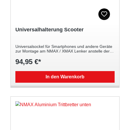
Universalhalterung Scooter
Universalsockel für Smartphones und andere Geräte
zur Montage am NMAX / XMAX Lenker anstelle der
mittleren Verkleidung. Zur Aufnahme eines
94,95 €*
Smartphones oder Navigationsgeräts
Anschlussvorbereitung für zusätzlichen USB-Stecker
(optional/aufpreispflichtig) Kombinierbar mit unserem
Navigationshalter Zubehör
In den Warenkorb