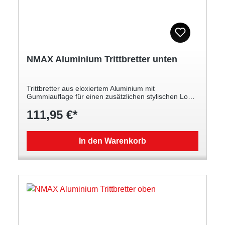
NMAX Aluminium Trittbretter unten
Trittbretter aus eloxiertem Aluminium mit
Gummiauflage für einen zusätzlichen stylischen Look.
Hochwertiges Aluminium mit Gummi-Einlagen für
111,95 €*
mehr Grip Verbessert das Aussehen Ihres NMAX Für
den unteren Teil des Trittbretts links und rechts des
Mitteltunnels
In den Warenkorb