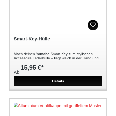
Smart-Key-Hülle
Mach deinen Yamaha Smart Key zum stylischen
Accessoire Lederhülle – liegt weich in der Hand und
ist angenehm zu halten Präzise Nähte Passt perfekt
15,95 €*
auf deinen Smart Key Einfache Nutzung mit
Markierung für Ein/Aus-Taste Mit YAMAHA
Ab
Stimmgabel-Logo In verschiedenen Farben erhältlich
Details