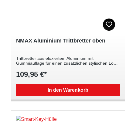
NMAX Aluminium Trittbretter oben
Trittbretter aus eloxiertem Aluminium mit
Gummiauflage für einen zusätzlichen stylischen Look.
Hochwertiges Aluminium mit Gummi-Einlagen für
109,95 €*
mehr Grip Verbessert das Aussehen Ihres NMAX Für
den oberen/vorderen Teil des Trittbretts links und
rechts
In den Warenkorb