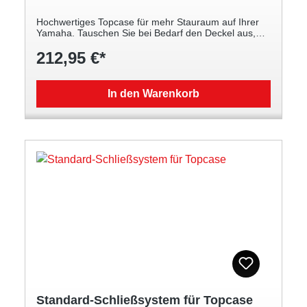
Hochwertiges Topcase für mehr Stauraum auf Ihrer
Yamaha. Tauschen Sie bei Bedarf den Deckel aus,
damit die Farbe Ihrem persönlichen Geschmack
212,95 €*
entspricht Exklusiv entworfen von ELM Design Europe
für Yamaha Motor Erhältlich in matt-schwarz mit
einem Deckel in bestimmten zur Farbe der Maschine
passenden Farben Kombinieren Sie es, für noch
In den Warenkorb
mehr Komfort, mit der optional erhältlichen
Innentasche und der Soziusrückenlehne für das
Topcase Bietet Platz für einen (Integral-)Helm oder
Fahrerausstattung Entsprechenden Schloss Satz
extra mitbestellen
Standard-Schließsystem für Topcase