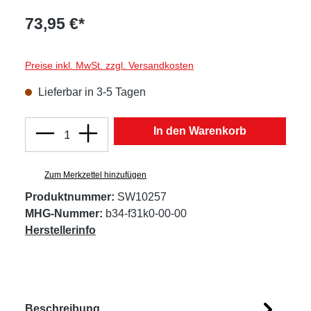
73,95 €*
Preise inkl. MwSt. zzgl. Versandkosten
Lieferbar in 3-5 Tagen
Produkt Anzahl: Gib den gewünschten Wert
In den Warenkorb
Zum Merkzettel hinzufügen
Produktnummer:
SW10257
MHG-Nummer:
b34-f31k0-00-00
Herstellerinfo
Beschreibung