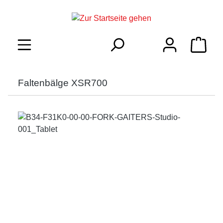
inhalt springen
Faltenbälge XSR700