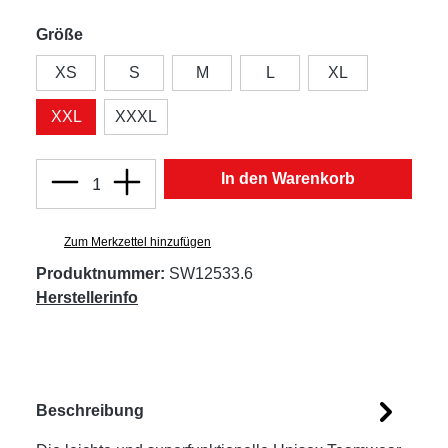
Größe
XS
S
M
L
XL
XXL
XXXL
Produkt Anzahl: Gib den gewünschten Wert
In den Warenkorb
Zum Merkzettel hinzufügen
Produktnummer:
SW12533.6
Herstellerinfo
Beschreibung